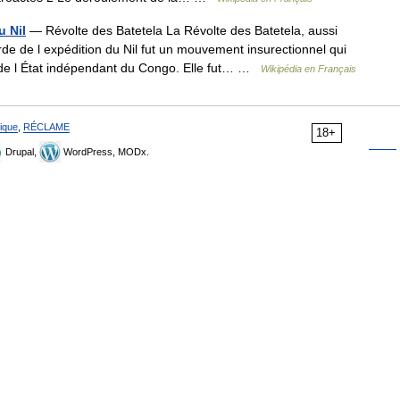
u Nil
— Révolte des Batetela La Révolte des Batetela, aussi
de de l expédition du Nil fut un mouvement insurectionnel qui
té de l État indépendant du Congo. Elle fut… …
Wikipédia en Français
ique
,
RÉCLAME
18+
Drupal,
WordPress, MODx.