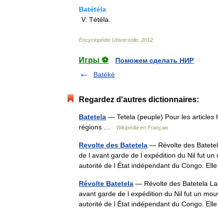
Batétéla
V
.
Tétéla
.
Encyclopédie
Universelle
.
2012
.
Игры ⚽
Поможем сделать НИР
Batéké
Regardez d'autres dictionnaires:
Batetela
— Tetela (peuple) Pour les articles 
régions …
Wikipédia en Français
Revolte des Batetela
— Révolte des Batetel
de l avant garde de l expédition du Nil fut u
autorité de l État indépendant du Congo. E
Révolte Batetela
— Révolte des Batetela La 
avant garde de l expédition du Nil fut un mou
autorité de l État indépendant du Congo. E