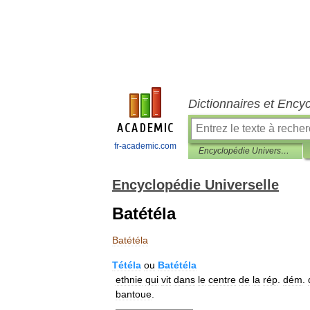
Dictionnaires et Ency
fr-academic.com
Encyclopédie Universelle
Encyclopédie Universelle
Batétéla
Batétéla
Tétéla
ou
Batétéla
ethnie
qui
vit
dans
le
centre
de
la
rép
.
dém
.
bantoue
.
————————