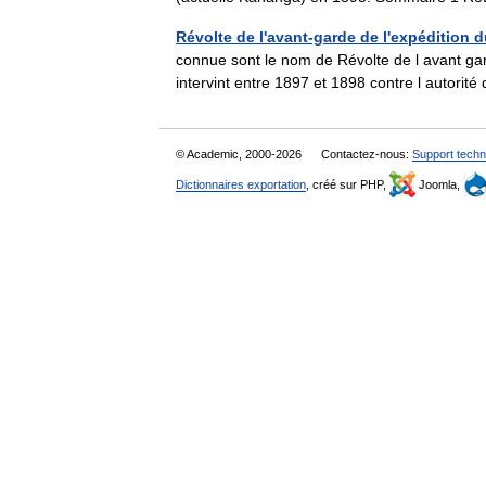
Révolte de l'avant-garde de l'expédition d
connue sont le nom de Révolte de l avant gar
intervint entre 1897 et 1898 contre l autori
© Academic, 2000-2026
Contactez-nous:
Support techn
Dictionnaires exportation
, créé sur PHP,
Joomla,