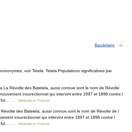
Baudelaire
homonymes, voir Tetela. Tetela Populations significatives par
a La Révolte des Batetela, aussi connue sont le nom de Révolte
n mouvement insurectionnel qui intervint entre 1897 et 1898 contre l
lle fut… …
Wikipédia en Français
Révolte des Batetela, aussi connue sont le nom de Révolte de l
vement insurectionnel qui intervint entre 1897 et 1898 contre l
lle fut… …
Wikipédia en Français