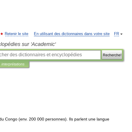
Retenir le site
En utilisant des dictionnaires dans votre site
FR
clopédies sur 'Academic'
Recherche!
interprétations
du
Congo
(
env
.
200
000
personnes
).
Ils
parlent
une
langue